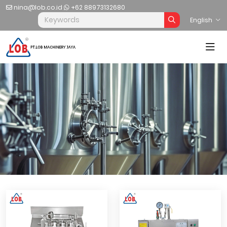
nina@lob.co.id
+62 88973132680
English