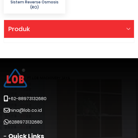
Sistem Reverse Osmosis
(RO)
Produk
+62-88973132680
nina@lob.co.id
6288973132680
Quick Links