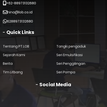
+62-88973132680
nina@lob.co.id
6288973132680
Quick Links
Tentang PT.LOB
Tangki pengaduk
Sejarah Kami
Seri Emulsifikasi
Berita
Seri Penggilingan
Tim Litbang
Seri Pompa
Social Media