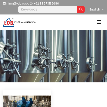
nina@lob.co.id
+62 88973132680
English