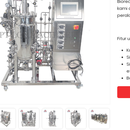
Biore
kami 
perala
Fitur
K
S
S
e
B