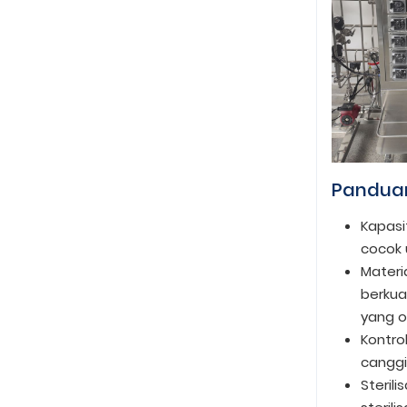
Pandua
Kapasi
cocok 
Materia
berkua
yang o
Kontro
canggi
Steril