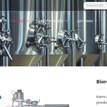
A
PRODUK
LINE PRODUKSI
LAYANAN
Bior
Kami 
produk