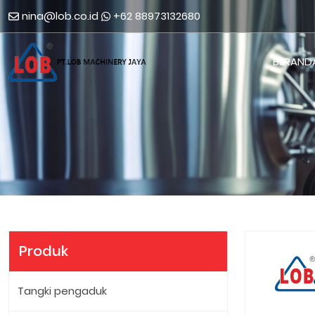
nina@lob.co.id
+62 88973132680
BERAND
Produk
Tangki pengaduk