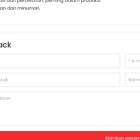
isasi dan perawatan, penting dalam produksi
an dan minuman.
ack
Kirimkan pesan