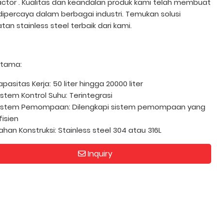
actor . Kualitas dan keandalan produk kami telah membuat
dipercaya dalam berbagai industri. Temukan solusi
tan stainless steel terbaik dari kami.
 utama:
apasitas Kerja: 50 liter hingga 20000 liter
istem Kontrol Suhu: Terintegrasi
istem Pemompaan: Dilengkapi sistem pemompaan yang
fisien
ahan Konstruksi: Stainless steel 304 atau 316L
Inquiry