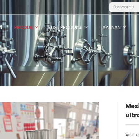
A
PRODUK
LINE PRODUKSI
LAYANAN
Mes
ultr
Video