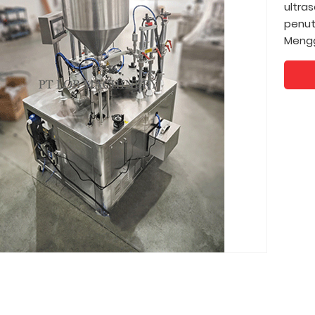
ultras
penut
Mengg