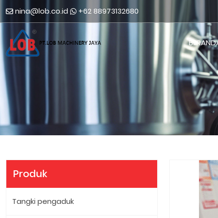
nina@lob.co.id
+62 88973132680
BERAND
Produk
Tangki pengaduk