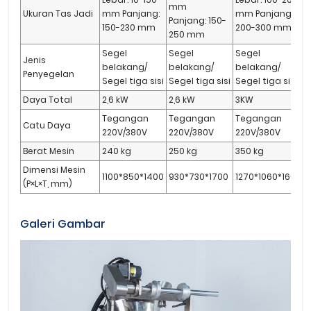
mm
Ukuran Tas Jadi
mm Panjang:
mm Panjang:
Panjang: 150-
150-230 mm
200-300 mm
250 mm
Segel
Segel
Segel
Jenis
belakang/
belakang/
belakang/
Penyegelan
Segel tiga sisi
Segel tiga sisi
Segel tiga sisi
S
Daya Total
2,6 kW
2,6 kW
3KW
Tegangan
Tegangan
Tegangan
Catu Daya
220V/380V
220V/380V
220V/380V
Berat Mesin
240 kg
250 kg
350 kg
5
Dimensi Mesin
1100*850*1400
930*730*1700
1270*1060*1600
1
(P×L×T, mm)
Galeri Gambar