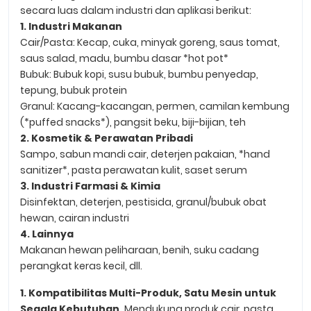
secara luas dalam industri dan aplikasi berikut:
1. Industri Makanan
Cair/Pasta: Kecap, cuka, minyak goreng, saus tomat,
saus salad, madu, bumbu dasar *hot pot*
Bubuk: Bubuk kopi, susu bubuk, bumbu penyedap,
tepung, bubuk protein
Granul: Kacang-kacangan, permen, camilan kembung
(*puffed snacks*), pangsit beku, biji-bijian, teh
2. Kosmetik & Perawatan Pribadi
Sampo, sabun mandi cair, deterjen pakaian, *hand
sanitizer*, pasta perawatan kulit, saset serum
3. Industri Farmasi & Kimia
Disinfektan, deterjen, pestisida, granul/bubuk obat
hewan, cairan industri
4. Lainnya
Makanan hewan peliharaan, benih, suku cadang
perangkat keras kecil, dll.
1. Kompatibilitas Multi-Produk, Satu Mesin untuk
Segala Kebutuhan.
Mendukung produk cair, pasta,