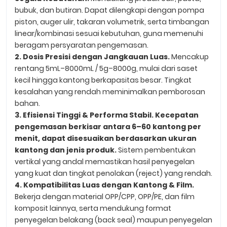
bubuk, dan butiran. Dapat dilengkapi dengan pompa
piston, auger ulir, takaran volumetrik, serta timbangan
linear/kombinasi sesuai kebutuhan, guna memenuhi
beragam persyaratan pengemasan.
2. Dosis Presisi dengan Jangkauan Luas.
Mencakup
rentang 5mL–8000mL / 5g–8000g, mulai dari saset
kecil hingga kantong berkapasitas besar. Tingkat
kesalahan yang rendah meminimalkan pemborosan
bahan.
3. Efisiensi Tinggi & Performa Stabil. Kecepatan
pengemasan berkisar antara 6–60 kantong per
menit, dapat disesuaikan berdasarkan ukuran
kantong dan jenis produk.
Sistem pembentukan
vertikal yang andal memastikan hasil penyegelan
yang kuat dan tingkat penolakan (reject) yang rendah.
4. Kompatibilitas Luas dengan Kantong & Film.
Bekerja dengan material OPP/CPP, OPP/PE, dan film
komposit lainnya, serta mendukung format
penyegelan belakang (back seal) maupun penyegelan