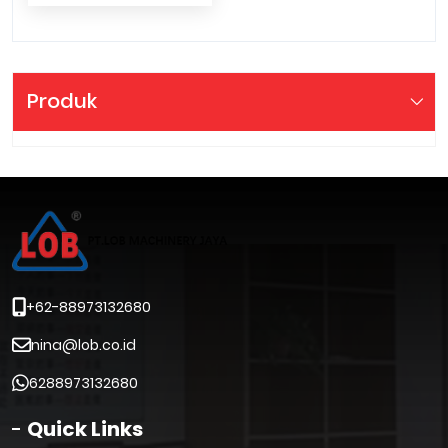
Produk
+62-88973132680
nina@lob.co.id
6288973132680
Quick Links