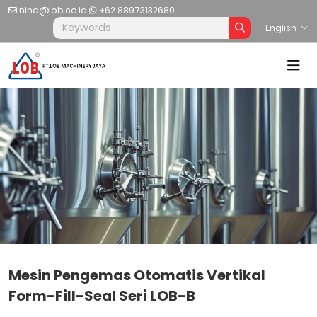
nina@lob.co.id
+62 88973132680
English
Mesin Pengemas Otomatis Vertikal
Form-Fill-Seal Seri LOB-B