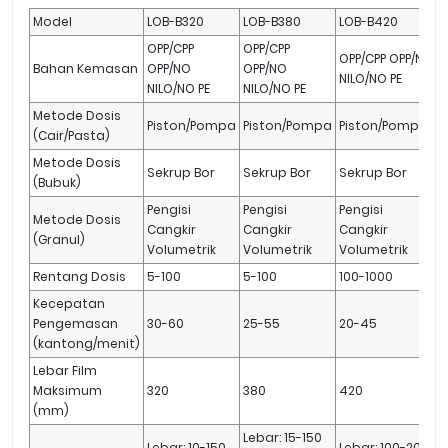
Model
LOB-B320
LOB-B380
LOB-B420
OPP/CPP
OPP/CPP
OPP/CPP OPP/NO
O
Bahan Kemasan
OPP/NO
OPP/NO
NILO/NO PE
N
NILO/NO PE
NILO/NO PE
Metode Dosis
Piston/Pompa
Piston/Pompa
Piston/Pompa
(Cair/Pasta)
Metode Dosis
Sekrup Bor
Sekrup Bor
Sekrup Bor
S
(Bubuk)
Pengisi
Pengisi
Pengisi
P
Metode Dosis
Cangkir
Cangkir
Cangkir
C
(Granul)
Volumetrik
Volumetrik
Volumetrik
V
Rentang Dosis
5-100
5-100
100-1000
Kecepatan
Pengemasan
30-60
25-55
20-45
1
(kantong/menit)
Lebar Film
Maksimum
320
380
420
(mm)
Lebar: 15-150
Lebar: 10-150
Lebar: 100-200
L