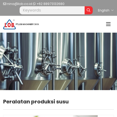
nina@lob.co.id
+62 88973132680
English
Peralatan produksi susu