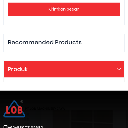
Kirimkan pesan
Recommended Products
Produk
+62-88973132680