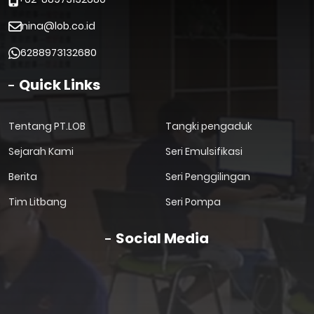
nina@lob.co.id
6288973132680
Quick Links
Tentang PT.LOB
Tangki pengaduk
Sejarah Kami
Seri Emulsifikasi
Berita
Seri Penggilingan
Tim Litbang
Seri Pompa
Social Media