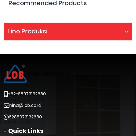
Recommended Products
Line Produksi
+62-88973132680
nina@lob.co.id
6288973132680
Quick Links