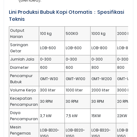
(blended).
Lini Produksi Bubuk Kopi Otomatis：Spesifikasi
Teknis
Output
100 kg
500KG
1000 kg
2000 kg
Harian
Saringan
LOB-600
LOB-600
LOB-800
LOB-800
Getar
Jumlah Jala
0-300
0-300
0-300
0-300
Diameter
600
600
800
800
Pencampur
GMT-W30
GMT-W100
GMT-W200
GMT-W30
Bubuk
Volume Kerja
300 liter
1000 liter
2000 liter
3000 liter
Kecepatan
30 RPM
30 RPM
30 RPM
20 RPM
Pencampuran
Daya
3,7 kW
7,5 kW
15KW
22KW
Pencampuran
Mesin
LOB-B320-
LOB-B320-
LOB-B320-
LOB-B320-
Pengemas
1050
1050
1050
1050