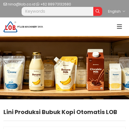
nina@lob.co.id
+62 88973132680
English
Lini Produksi Bubuk Kopi Otomatis LOB