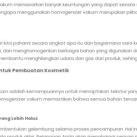
 vakum menawarkan banyak keuntungan yang dapat secara si
 mengapa menggunakan homogenizer vakum merupakan piliha
ita pahami secara singkat apa itu dan bagaimana cara ke
, dan menghomogenkan berbagai bahan yang digunakan dala
mbantu menghilangkan udara dan gas dari produk, sehingg
ntuk Pembuatan Kosmetik
m adalah kemampuannya untuk menciptakan tekstur yang 
ya, homogenizer vakum memastikan bahwa semua bahan terca
ang Lebih Halus
bentukan gelembung selama proses pencampuran. Hal ini s
ada produk akhir. Pelanggan Anda akan menghargai sensasi