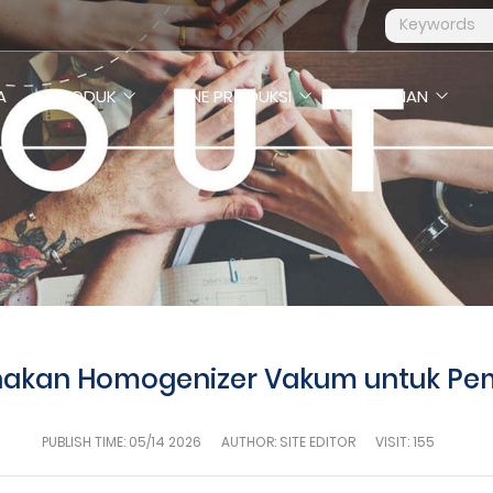
A
PRODUK
LINE PRODUKSI
LAYANAN
kan Homogenizer Vakum untuk Pe
BERITA
PUBLISH TIME:
05/14 2026
AUTHOR: SITE EDITOR
VISIT: 155
Beranda
Tentang Kami
Berita