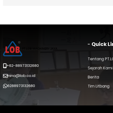
Quick Li
Tentang PT.L
+62-88973132680
Sejarah Kami
nina@lob.co.id
Berita
6288973132680
Tim Litbang