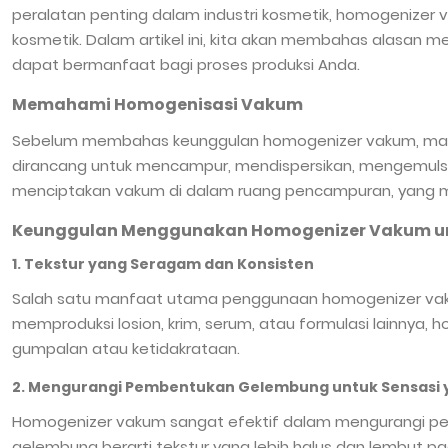
peralatan penting dalam industri kosmetik, homogenizer
kosmetik. Dalam artikel ini, kita akan membahas alasan
dapat bermanfaat bagi proses produksi Anda.
Memahami Homogenisasi Vakum
Sebelum membahas keunggulan homogenizer vakum, mari k
dirancang untuk mencampur, mendispersikan, mengemulsi
menciptakan vakum di dalam ruang pencampuran, yang me
Keunggulan Menggunakan Homogenizer Vakum u
1. Tekstur yang Seragam dan Konsisten
Salah satu manfaat utama penggunaan homogenizer vaku
memproduksi losion, krim, serum, atau formulasi lainn
gumpalan atau ketidakrataan.
2. Mengurangi Pembentukan Gelembung untuk Sensasi y
Homogenizer vakum sangat efektif dalam mengurangi pem
gelembung berarti tekstur yang lebih halus dan lembut p