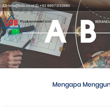
nina@lob.co.id
+62 88973132680
BERAND
Mengapa Mengguna