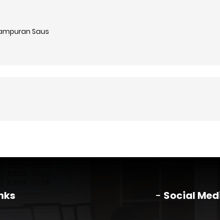
campuran Saus
nks
Social Med