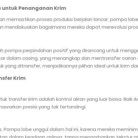
ya untuk Penanganan Krim
dan memastikan proses produksi berjalan lancar, pompa lobe
 dan mendiskusikan bagaimana mereka dapat merevolusi pro
ah pompa perpindahan positif yang dirancang untuk mengger
tar dalam casing, yang menangkap dan mentransfer cairan d
ang ditransfer, menjadikannya pilihan ideal untuk krim dan 
sfer Krim
ansfer krim adalah kontrol aliran yang luar biasa. Baik A
warkan presisi yang tak tertandingi.
nis. Pompa lobe unggul dalam hal ini, karena mereka memini
tap dalam keadaan aslinya, tanpa mengorbankan tekstur at