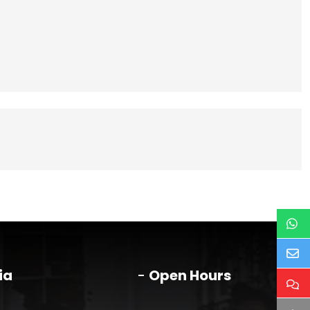
ia
Open Hours