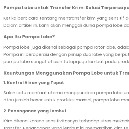
Pompa Lobe untuk Transfer Krim: Solusi Terperca
Ketika berbicara tentang mentransfer krim yang sensitif 
Dalam artikel ini, kami akan menggali dunia pompa lobe
Apa Itu Pompa Lobe?
Pompa lobe, juga dikenal sebagai pompa rotor lobe, adal
Pompa ini beroperasi dengan prinsip dua lobe yang berpu
pompa lobe sangat efisien tetapi juga lembut pada produk y
Keuntungan Menggunakan Pompa Lobe untuk Tran
1. Kontrol Aliran yang Tepat
Salah satu manfaat utama menggunakan pompa lobe untuk tr
atau jumlah besar untuk produksi massal, pompa lobe mena
2. Penanganan yang Lembut
Krim dikenal karena sensitivitasnya terhadap stres meka
transfer. Penanganan yang lembut ini memastikan krim te