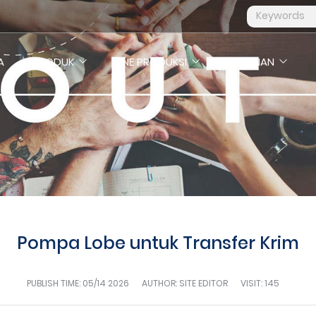
A
PRODUK
LINE PRODUKSI
LAYANAN
Pompa Lobe untuk Transfer Krim
BERITA
PUBLISH TIME:
05/14 2026
AUTHOR: SITE EDITOR
VISIT: 145
Beranda
Tentang Kami
Berita