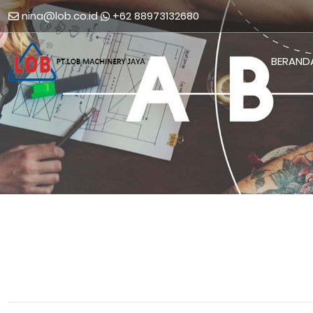
nina@lob.co.id
+62 88973132680
BERAND