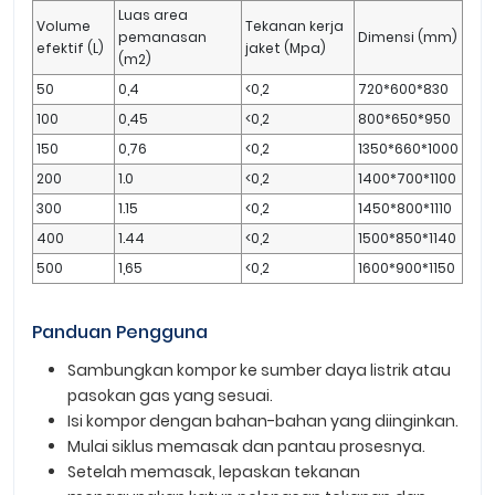
Luas area
Volume
Tekanan kerja
pemanasan
Dimensi (mm)
efektif (L)
jaket (Mpa)
(m2)
50
0,4
<0,2
720*600*830
100
0,45
<0,2
800*650*950
150
0,76
<0,2
1350*660*1000
200
1.0
<0,2
1400*700*1100
300
1.15
<0,2
1450*800*1110
400
1.44
<0,2
1500*850*1140
500
1,65
<0,2
1600*900*1150
Panduan Pengguna
Sambungkan kompor ke sumber daya listrik atau
pasokan gas yang sesuai.
Isi kompor dengan bahan-bahan yang diinginkan.
Mulai siklus memasak dan pantau prosesnya.
Setelah memasak, lepaskan tekanan