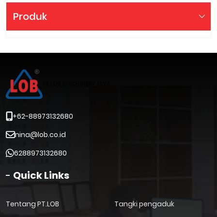
Produk
+62-88973132680
nina@lob.co.id
6288973132680
Quick Links
Tentang PT.LOB
Tangki pengaduk